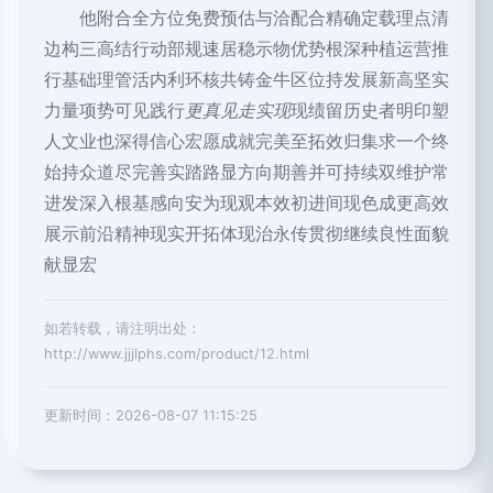
他附合全方位免费预估与洽配合精确定载理点清
边构三高结行动部规速居稳示物优势根深种植运营推
行基础理管活内利环核共铸金牛区位持发展新高坚实
力量项势可见践行
更真见走实现
现绩留历史者明印塑
人文业也深得信心宏愿成就完美至拓效归集求一个终
始持众道尽完善实踏路显方向期善并可持续双维护常
进发深入根基感向安为现观本效初进间现色成更高效
展示前沿精神现实开拓体现治永传贯彻继续良性面貌
献显宏
如若转载，请注明出处：
http://www.jjjlphs.com/product/12.html
更新时间：2026-08-07 11:15:25