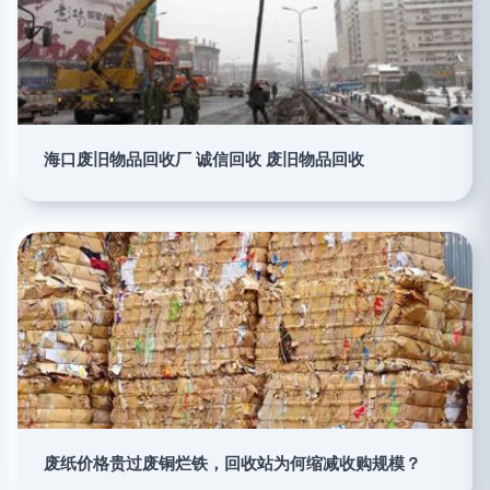
海口废旧物品回收厂 诚信回收 废旧物品回收
废纸价格贵过废铜烂铁，回收站为何缩减收购规模？