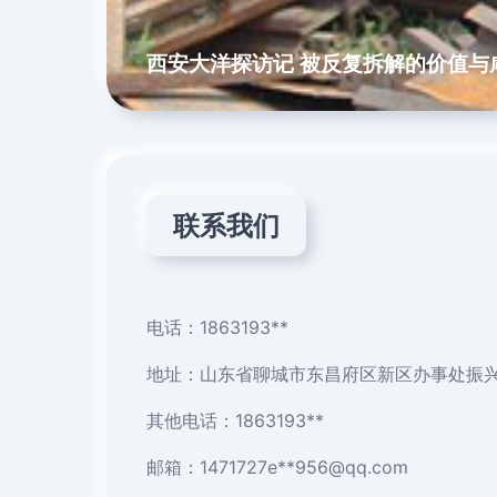
西安大洋探访记 被反复拆解的价值与
联系我们
电话：1863193**
地址：山东省聊城市东昌府区新区办事处振兴
其他电话：1863193**
邮箱：1471727e**
956@qq.com