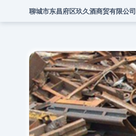
聊城市东昌府区玖久酒商贸有限公司