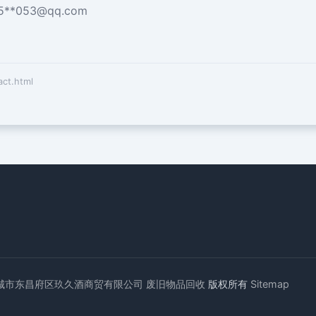
5**
053@qq.com
t.html
城市东昌府区玖久酒商贸有限公司
废旧物品回收
版权所有
Sitemap